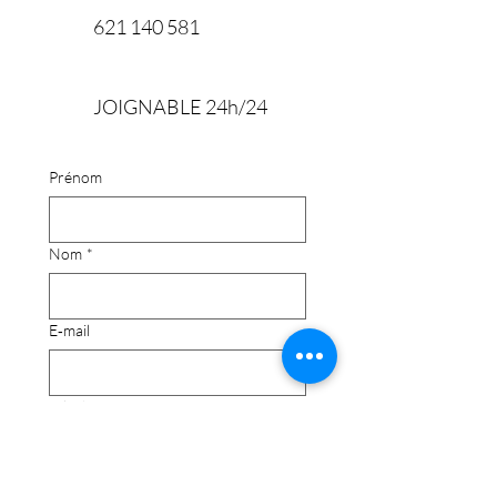
621 140 581
JOIGNABLE 24h/24
Prénom
Nom
*
E‑mail
Téléphone
*
Message