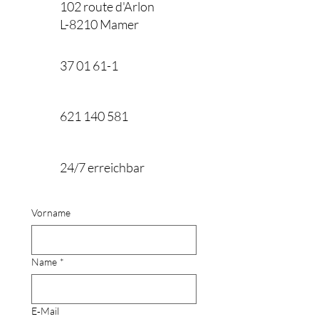
102 route d'Arlon
L-8210 Mamer
37 01 61-1
621 140 581
24/7 erreichbar
Vorname
Name
*
E‑Mail